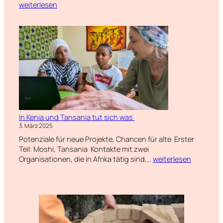
Netzwerkta
weiterlesen
In Kenia und Tansania tut sich was
3. März 2025
Potenziale für neue Projekte, Chancen für alte Erster
Teil: Moshi, Tansania Kontakte mit zwei
In
Organisationen, die in Afrika tätig sind,…
weiterlesen
Kenia
und
Tansania
tut
sich
was