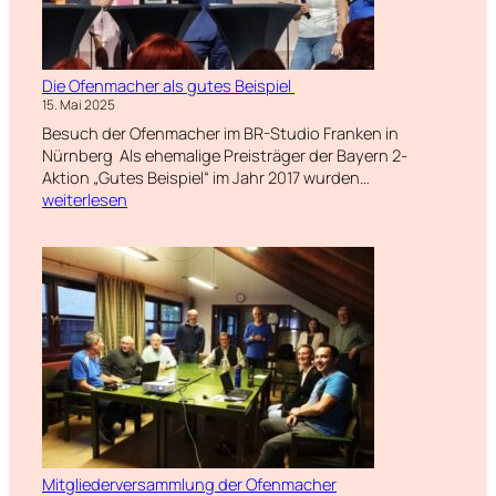
Die Ofenmacher als gutes Beispiel
15. Mai 2025
Besuch der Ofenmacher im BR-Studio Franken in
Nürnberg Als ehemalige Preisträger der Bayern 2-
Die
Aktion „Gutes Beispiel“ im Jahr 2017 wurden…
Ofenmacher
weiterlesen
als
gutes
Beispiel
Mitgliederversammlung der Ofenmacher