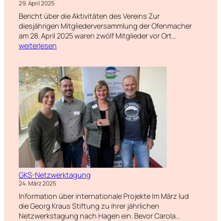
29. April 2025
Bericht über die Aktivitäten des Vereins Zur
diesjährigen Mitgliederversammlung der Ofenmacher
Mitgliederv
am 28. April 2025 waren zwölf Mitglieder vor Ort…
der
weiterlesen
Ofenmacher
GKS-Netzwerktagung
24. März 2025
Information über internationale Projekte Im März lud
die Georg Kraus Stiftung zu ihrer jährlichen
GKS-
Netzwerkstagung nach Hagen ein. Bevor Carola…