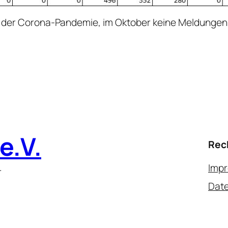
en der Corona-Pandemie, im Oktober keine Meldunge
e.V.
Rec
Imp
r
Date