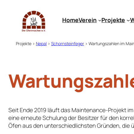
Zum
Inhalt
Home
Verein
Projekte
W
springen
Projekte
>
Nepal
>
Schornsteinfeger
>
Wartungszahlen im Mai
Wartungszahle
Seit Ende 2019 läuft das Maintenance-Projekt im
eine erneute Schulung der Besitzer für den kor
Öfen aus den unterschiedlichsten Gründen, die ü