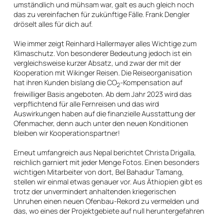
umständlich und mühsam war, galt es auch gleich noch
das zu vereinfachen für zukünftige Fälle. Frank Dengler
dröselt alles für dich auf.
Wie immer zeigt Reinhard Hallermayer alles Wichtige zum
Klimaschutz. Von besonderer Bedeutung jedoch ist ein
vergleichsweise kurzer Absatz, und zwar der mit der
Kooperation mit Wikinger Reisen. Die Reiseorganisation
hat ihren Kunden bislang die CO
-Kompensation auf
2
freiwilliger Basis angeboten. Ab dem Jahr 2023 wird das
verpflichtend für alle Fernreisen und das wird
Auswirkungen haben auf die finanzielle Ausstattung der
Ofenmacher, denn auch unter den neuen Konditionen
bleiben wir Kooperationspartner!
Erneut umfangreich aus Nepal berichtet Christa Drigalla,
reichlich garniert mit jeder Menge Fotos. Einen besonders
wichtigen Mitarbeiter von dort, Bel Bahadur Tamang,
stellen wir einmal etwas genauer vor. Aus Äthiopien gibt es
trotz der unvermindert anhaltenden kriegerischen
Unruhen einen neuen Ofenbau-Rekord zu vermelden und
das, wo eines der Projektgebiete auf null heruntergefahren