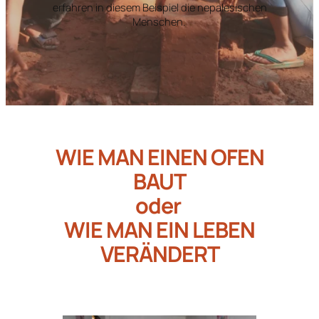
erfahren in diesem Beispiel die nepalesischen
Menschen.
WIE MAN EINEN OFEN
BAUT
oder
WIE MAN EIN LEBEN
VERÄNDERT