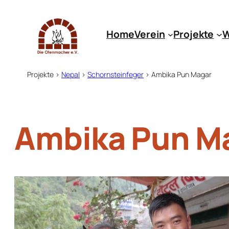
Zum
Inhalt
Home
Verein
Projekte
W
springen
Projekte
>
Nepal
>
Schornsteinfeger
>
Ambika Pun Magar
Ambika Pun M