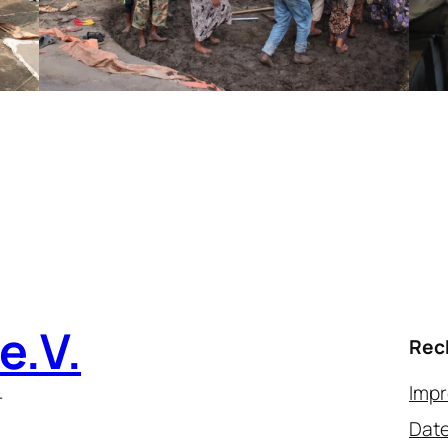
e.V.
Rec
Imp
r
Date