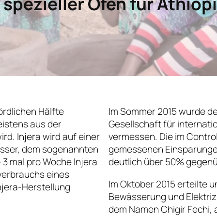
 spezieller Ofen für Äthiop
ördlichen Hälfte
Im Sommer 2015 wurde der
meistens aus der
Gesellschaft für internat
rd. Injera wird auf einer
vermessen. Die im Control
esser, dem sogenannten
gemessenen Einsparungen a
– 3 mal pro Woche Injera
deutlich über 50% gegenü
verbrauchs eines
Im Oktober 2015 erteilte 
njera-Herstellung
Bewässerung und Elektriz
dem Namen Chigir Fechi, 