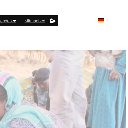
enden ❤︎
Mitmachen