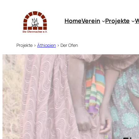
Zum
Inhalt
Home
Verein
Projekte
W
springen
Projekte
>
Äthiopien
>
Der Ofen