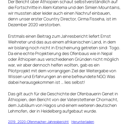
Der Bericht über Äthiopien schaut selbstverständlich auf
die Fortschritte in Alem Katema und den Simien Mountains,
wir mussten aber leider auch einen Nachruf einbauen,
denn unser erster Country Director, Girma Fisseha, ist im
Dezember 2020 verstorben.
Erstmals einen Beitrag zum Jahresbericht liefert Ernst
Weihreter und das aus einem afrikanischen Land, in dem
wir bislang noch nicht in Erscheinung getreten sind: Togo.
Da eine echte Projektierung des Ofenbaus wie in Nepal
oder Äthiopien aus verschiedenen Gründen nicht möglich
war, wir aber dennoch helfen wollten, gab es ein
Pilotprojekt mit dem vorrangigen Ziel der Weitergabe von
Wissen und Erfahrungen an eine befreundete NGO. Was
dabei herausgekommen ist … lies selbst!
Das gilt auch für die Geschichte der Ofenbauerin Genet in
Äthiopien, den Bericht von der Vaterstettener Chornacht,
dem Jubiläum von Hagos und einem weiteren deutschen
Lehmofen, der in Heidelberg aufgebaut wurde.
2019_2020-Ofenmacher-Jahresbericht
Herunterladen