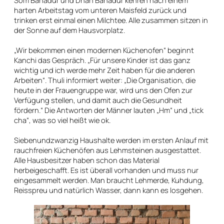
Som Bahadur und Dhan Bahadur kehren nach einem
harten Arbeitstag vom unteren Maisfeld zurück und
trinken erst einmal einen Milchtee. Alle zusammen sitzen in
der Sonne auf dem Hausvorplatz.
„Wir bekommen einen modernen Küchenofen“ beginnt
Kanchi das Gespräch. „Für unsere Kinder ist das ganz
wichtig und ich werde mehr Zeit haben für die anderen
Arbeiten“. Thuli informiert weiter: „Die Organisation, die
heute in der Frauengruppe war, wird uns den Ofen zur
Verfügung stellen, und damit auch die Gesundheit
fördern.“ Die Antworten der Männer lauten „Hm“ und „tick
cha“, was so viel heißt wie ok.
Siebenundzwanzig Haushalte werden im ersten Anlauf mit
rauchfreien Küchenöfen aus Lehmsteinen ausgestattet.
Alle Hausbesitzer haben schon das Material
herbeigeschafft. Es ist überall vorhanden und muss nur
eingesammelt werden. Man braucht Lehmerde, Kuhdung,
Reisspreu und natürlich Wasser, dann kann es losgehen.