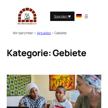
Zum
Inhalt
springen
Spenden ❤︎
Wir berichten
>
Aktuelles
>
Gebiete
Kategorie:
Gebiete