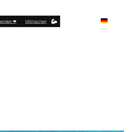
enden ❤︎
Mitmachen