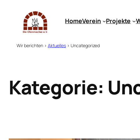
Zum
Inhalt
Home
Verein
Projekte
W
springen
Wir berichten
>
Aktuelles
>
Uncategorized
Kategorie:
Unc