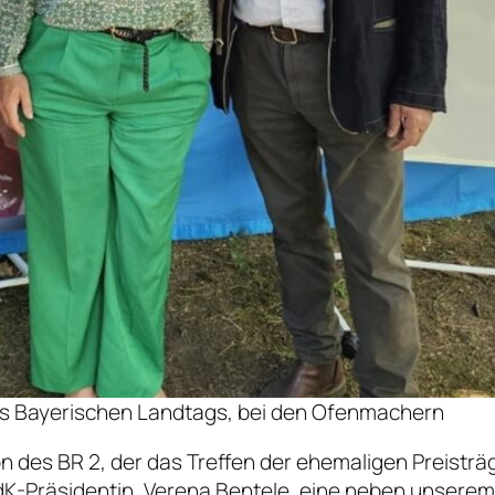
es Bayerischen Landtags, bei den Ofenmachern
 des BR 2, der das Treffen der ehemaligen Preisträge
dK-Präsidentin, Verena Bentele, eine neben unsere