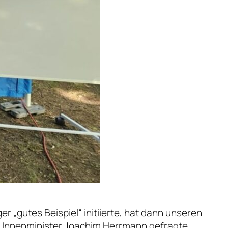
r „gutes Beispiel“ initiierte, hat dann unseren
m Innenminister Joachim Herrmann gefragte