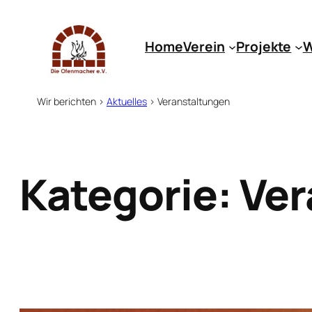
Zum
Inhalt
Home
Verein
Projekte
W
springen
Wir berichten
>
Aktuelles
>
Veranstaltungen
Kategorie:
Ver