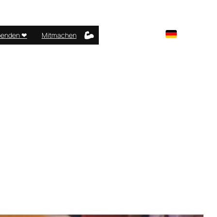
enden ❤︎
Mitmachen