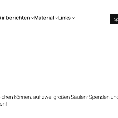
ir berichten
Material
Links
Sp
erreichen können, auf zwei großen Säulen: Spenden un
men!