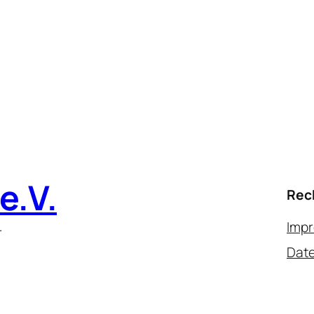
e.V.
Rec
Imp
r
Date