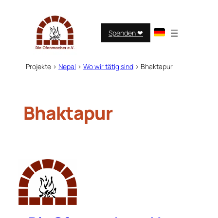
Zum
Inhalt
springen
Spenden ❤︎
Projekte
>
Nepal
>
Wo wir tätig sind
>
Bhaktapur
Bhaktapur