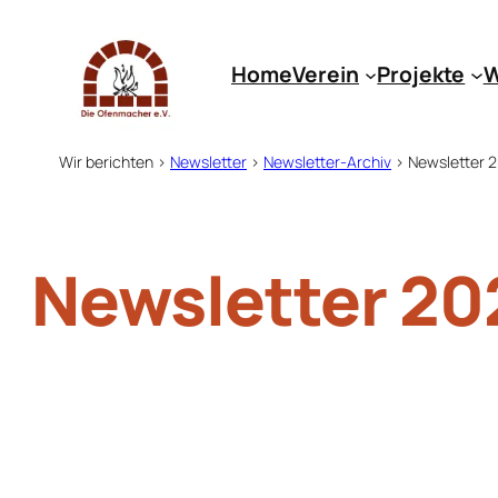
Zum
Inhalt
Home
Verein
Projekte
W
springen
Wir berichten
>
Newsletter
>
Newsletter-Archiv
>
Newsletter 2
Newsletter 20