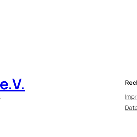
e.V.
Rec
Imp
r
Date