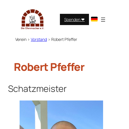
Zum
Inhalt
springen
Spenden ❤︎
Verein
>
Vorstand
>
Robert Pfeffer
Robert Pfeffer
Schatzmeister